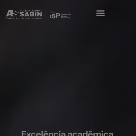
modal-check
Excelência acadêmica,