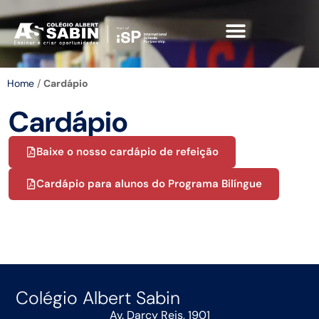
Home
/
Cardápio
Cardápio
Baixe o nosso cardápio de refeição
Cardápio para alunos do Programa Bilíngue
Colégio Albert Sabin
Av. Darcy Reis, 1901