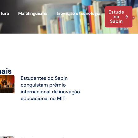
Estude
ltura
Multilinguismo
Inovação e tecnologia
no
Sabin
mais
Estudantes do Sabin
conquistam prêmio
internacional de inovação
educacional no MIT