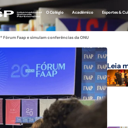
O Colégio
Acadêmico
Esportes & Cu
0º Fórum Faap e simulam conferências da ONU
Leia 